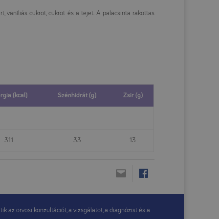
, vaníliás cukrot, cukrot és a tejet. A palacsinta rakottas
rgia (kcal)
Szénhidrát (g)
Zsír (g)
311
33
13
 az orvosi konzultációt, a vizsgálatot, a diagnózist és a