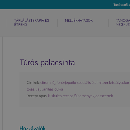
TÁPLÁLÁSTERÁPIA ÉS
MELLÉKHATÁSOK
TÁMOGA
ÉTREND
MEGKÜZ
Túrós palacsinta
Címkék:
citromhéj
,
fehérjepótló speciális élelmiszer
,
kristálycukor
tojás
,
vaj
,
vaníliás cukor
Recept típus:
Kiskukta recept
,
Sütemények, desszertek
Hozzávalók