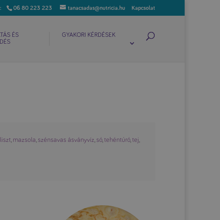
06 80 223 223
tanacsadas@nutricia.hu
Kapcsolat
TÁS ÉS
GYAKORI KÉRDÉSEK
DÉS
,
liszt
,
mazsola
,
szénsavas ásványvíz
,
só
,
tehéntúró
,
tej
,