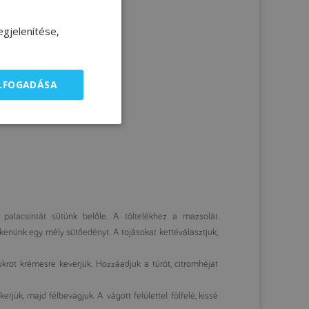
gjelenítése,
ELFOGADÁSA
palacsintát sütünk belőle. A töltelékhez a mazsolát
ikenünk egy mély sütőedényt. A tojásokat kettéválasztjuk,
krot krémesre keverjük. Hozzáadjuk a túrót, citromhéjat
rjük, majd félbevágjuk. A vágott felülettel fölfelé, kissé