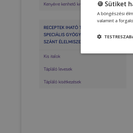
🍪 Sütiket 
Kenyérre kenhető krémek
A böngészési élm
valamint a forga
RECEPTEK IHATÓ TELJES ÉRTÉKŰ
SPECIÁLIS GYÓGYÁSZATI CÉLRA
TESTRESZAB
SZÁNT ÉLELMISZERREL
Kis italok
Tápláló levesek
Tápláló kisétkezések