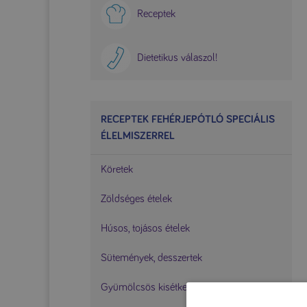
Receptek
Dietetikus válaszol!
RECEPTEK FEHÉRJEPÓTLÓ SPECIÁLIS
ÉLELMISZERREL
Köretek
Zöldséges ételek
Húsos, tojásos ételek
Sütemények, desszertek
Gyümölcsös kisétkezések