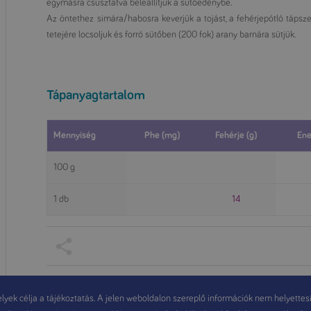
egymásra csúsztatva beleállítjuk a sütőedénybe.
Az öntethez simára/habosra keverjük a tojást, a fehérjepótló tápszert
tetejére locsoljuk és forró sütőben (200 fok) arany barnára sütjük.
Tápanyagtartalom
Mennyiség
Phe (mg)
Fehérje (g)
Ene
100 g
1 db
14
yek célja a tájékoztatás. A jelen weboldalon szereplő információk nem helyettesítik