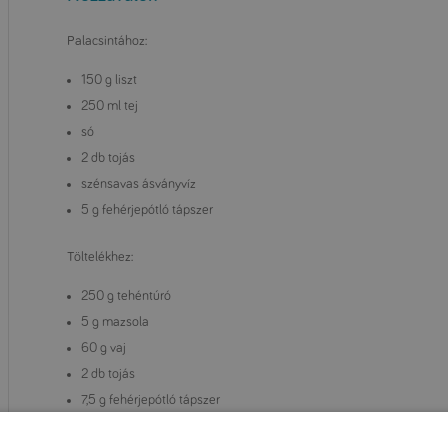
Palacsintához:
150 g liszt
250 ml tej
só
2 db tojás
szénsavas ásványvíz
5 g fehérjepótló tápszer
Töltelékhez:
250 g tehéntúró
5 g mazsola
60 g vaj
2 db tojás
7,5 g fehérjepótló tápszer
100 g cukor