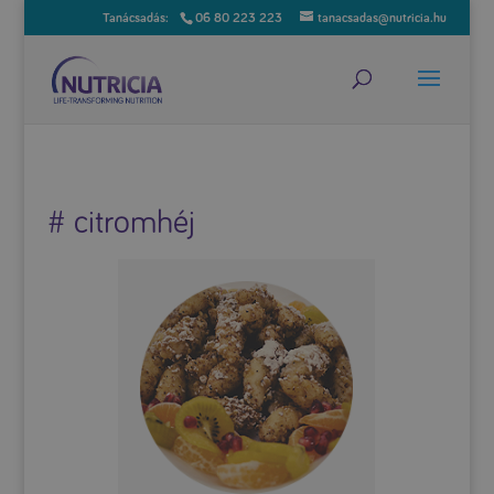
06 80 223 223
tanacsadas@nutricia.hu
# citromhéj