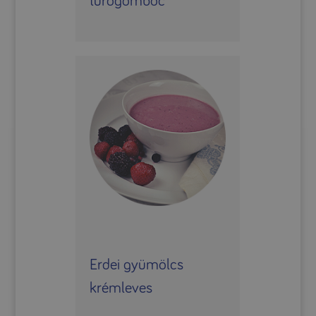
túrógombóc
Erdei gyümölcs
krémleves