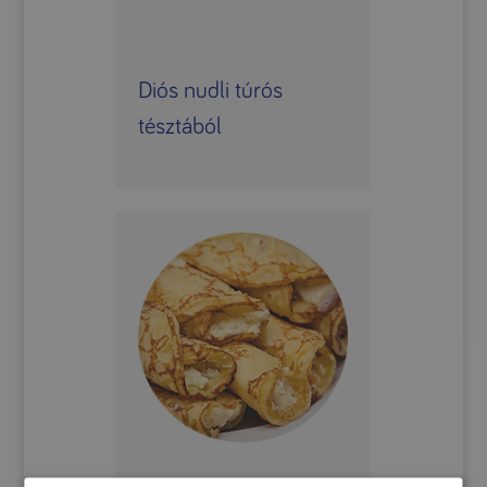
Diós nudli túrós
tésztából