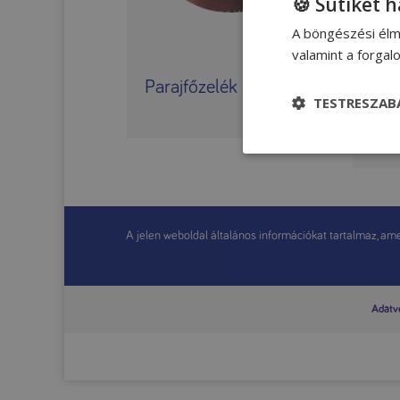
🍪 Sütiket 
A böngészési élm
valamint a forga
Parajfőzelék
Bro
TESTRESZAB
sajt
A jelen weboldal általános információkat tartalmaz, amel
Adatvé