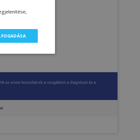
gjelenítése,
ELFOGADÁSA
 az orvosi konzultációt, a vizsgálatot, a diagnózist és a
at