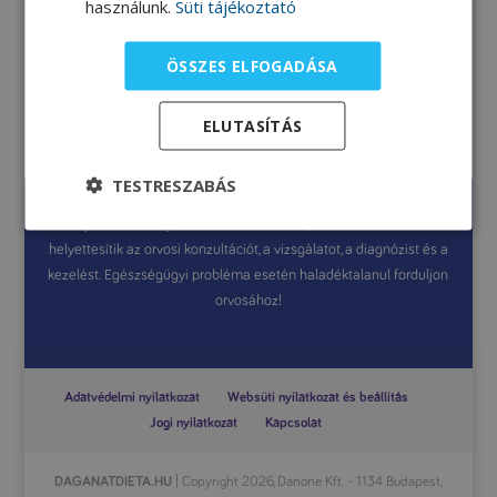
használunk.
Süti tájékoztató
ÖSSZES ELFOGADÁSA
Túrós palacsinta
ELUTASÍTÁS
TESTRESZABÁS
A jelen weboldal általános információkat tartalmaz, amelyek célja
a tájékoztatás. A jelen weboldalon szereplő információk nem
helyettesítik az orvosi konzultációt, a vizsgálatot, a diagnózist és a
kezelést. Egészségügyi probléma esetén haladéktalanul forduljon
orvosához!
Adatvédelmi nyilatkozat
Websüti nyilatkozat és beállítás
Jogi nyilatkozat
Kapcsolat
DAGANATDIETA.HU
| Copyright 2026, Danone Kft. - 1134 Budapest,