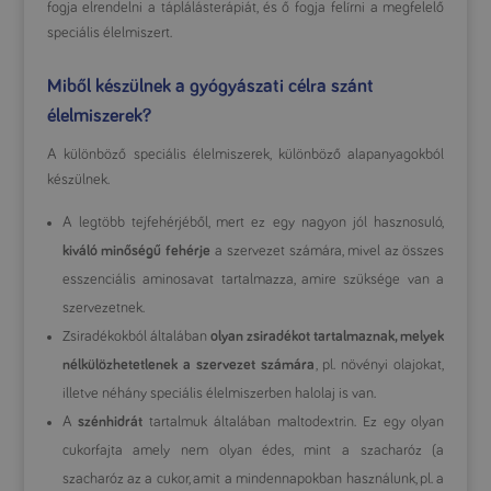
fogja elrendelni a táplálásterápiát, és ő fogja felírni a megfelelő
speciális élelmiszert.
Miből készülnek a gyógyászati célra szánt
élelmiszerek?
A különböző speciális élelmiszerek, különböző alapanyagokból
készülnek.
A legtöbb tejfehérjéből, mert ez egy nagyon jól hasznosuló,
kiváló minőségű fehérje
a szervezet számára, mivel az összes
esszenciális aminosavat tartalmazza, amire szüksége van a
szervezetnek.
Zsiradékokból általában
olyan zsiradékot tartalmaznak, melyek
nélkülözhetetlenek a szervezet számára
, pl. növényi olajokat,
illetve néhány speciális élelmiszerben halolaj is van.
A
szénhidrát
tartalmuk általában maltodextrin. Ez egy olyan
cukorfajta amely nem olyan édes, mint a szacharóz (a
szacharóz az a cukor, amit a mindennapokban használunk, pl. a