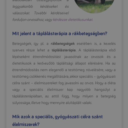
alábbiakban összegyűjtöttük a
leggyakoribb kérdéseket és
válaszokat. További kérdéseivel
forduljon orvosához, vagy
kérdezze dietetikusunkat
.
Mit jelent a táplálásterápia a rákbetegségben?
Betegségek, így pl. a
rákbetegségek
esetében is, a kezelés
szerves része lehet a
táplálásterápia
. A táplálásterápia első
lépéseként étrendmódosítást javasolnak az orvosok és a
dietetikusok a kedvezőbb tápláltsági állapot elérésére. Ha az
étrendmódosítás nem elegendő a testtömeg növelésére, vagy a
testtömeg csökkenés megállítására, akkor speciális – gyógyászati
célra szánt – élelmiszereket fog javasolni az orvos. Hogy a diéta
vagy a speciális élelmiszer kap nagyobb hangsúlyt a
táplálásterápiában, az attól függ, hogy milyen a betegség
súlyossága, illetve hogy mennyire alultáplált valaki.
Mik azok a speciális, gyógyászati célra szánt
élelmiszerek?