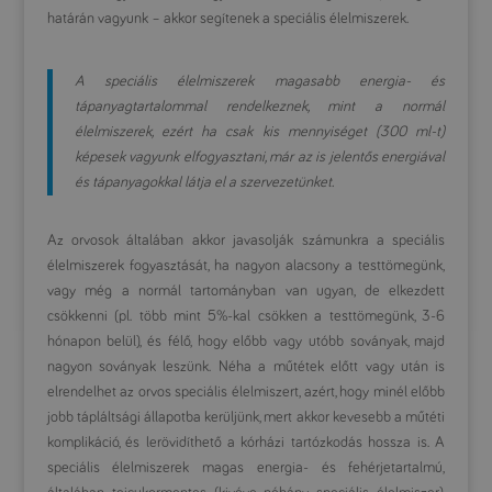
határán vagyunk – akkor segítenek a speciális élelmiszerek.
A speciális élelmiszerek magasabb energia- és
tápanyagtartalommal rendelkeznek, mint a normál
élelmiszerek, ezért ha csak kis mennyiséget (300 ml-t)
képesek vagyunk elfogyasztani, már az is jelentős energiával
és tápanyagokkal látja el a szervezetünket.
Az orvosok általában akkor javasolják számunkra a speciális
élelmiszerek fogyasztását, ha nagyon alacsony a testtömegünk,
vagy még a normál tartományban van ugyan, de elkezdett
csökkenni (pl. több mint 5%-kal csökken a testtömegünk, 3-6
hónapon belül), és félő, hogy előbb vagy utóbb soványak, majd
nagyon soványak leszünk. Néha a műtétek előtt vagy után is
elrendelhet az orvos speciális élelmiszert, azért, hogy minél előbb
jobb tápláltsági állapotba kerüljünk, mert akkor kevesebb a műtéti
komplikáció, és lerövidíthető a kórházi tartózkodás hossza is. A
speciális élelmiszerek magas energia- és fehérjetartalmú,