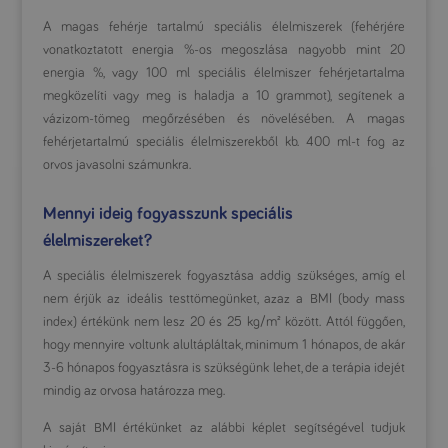
A magas fehérje tartalmú speciális élelmiszerek (fehérjére
vonatkoztatott energia %-os megoszlása nagyobb mint 20
energia %, vagy 100 ml speciális élelmiszer fehérjetartalma
megközelíti vagy meg is haladja a 10 grammot), segítenek a
vázizom-tömeg megőrzésében és növelésében. A magas
fehérjetartalmú speciális élelmiszerekből kb. 400 ml-t fog az
orvos javasolni számunkra.
Mennyi ideig fogyasszunk speciális
élelmiszereket?
A speciális élelmiszerek fogyasztása addig szükséges, amíg el
nem érjük az ideális testtömegünket, azaz a BMI (body mass
index) értékünk nem lesz 20 és 25 kg/m² között. Attól függően,
hogy mennyire voltunk alultápláltak, minimum 1 hónapos, de akár
3-6 hónapos fogyasztásra is szükségünk lehet, de a terápia idejét
mindig az orvosa határozza meg.
A saját BMI értékünket az alábbi képlet segítségével tudjuk