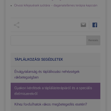
Orvosi kifejezések szótára – daganatellenes terápia kapcsán
TÁPLÁLKOZÁSI SEGÉDLETEK
Étvágytalanság és táplálkozási nehézségek
rákbetegségben
Gyakori kérdések a táplálásterápiáról és a speciális
élelmiszerekről
Kihez fordulhatok rákos megbetegedés esetén?