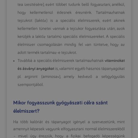
tea ízesítésére), ezért többet tudunk belő fogyasztani, anélkül,
hogy kellemetlenül édesnek éreznénk. Tartalmazhatnak
tejcukrot (laktóz) is a speciális élelmiszerek, ezért akinek
kellemetlen tünetei vannak a tejcukor fogyasztása után, azok
kerüljék a laktóz tartalmú speciális élelmiszereket. A speciális
élelmiszer csomagolásán mindig fel van tüntetve, hogy az
adott termék tartalmaz-e tejcukrot.
Továbbá a speciális élelmiszerek tartalmazhatnak
vitaminokat
és ásványi anyagokat
is, valamint egyéb hasznos tápanyagokat
pl. arginint (aminosav), amely kedvező a sebgyógyulás
szempontjából.
Mikor fogyasszunk gyógyászati célra szánt
élelmiszert?
Ha több kalóriát és tápanyagot igényel a szervezetünk, mint
amennyit képesek vagyunk elfogyasztani normál élelmiszerekből
– mivel úgy érezzük, hogy a fizikai befogadó képességünk