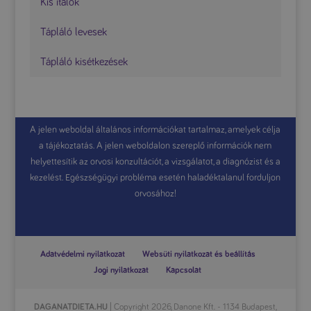
Kis italok
Tápláló levesek
Tápláló kisétkezések
A jelen weboldal általános információkat tartalmaz, amelyek célja
a tájékoztatás. A jelen weboldalon szereplő információk nem
helyettesítik az orvosi konzultációt, a vizsgálatot, a diagnózist és a
kezelést. Egészségügyi probléma esetén haladéktalanul forduljon
orvosához!
Adatvédelmi nyilatkozat
Websüti nyilatkozat és beállítás
Jogi nyilatkozat
Kapcsolat
DAGANATDIETA.HU
| Copyright 2026, Danone Kft. - 1134 Budapest,