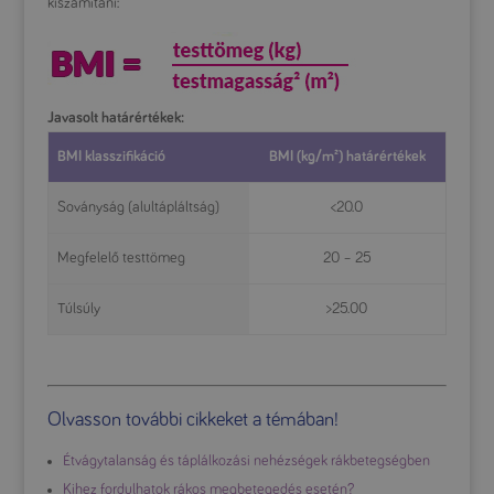
kiszámítani:
Javasolt határértékek:
BMI klasszifikáció
BMI (kg/m²) határértékek
Soványság (alultápláltság)
<20.0
Megfelelő testtömeg
20 – 25
Túlsúly
>25.00
Olvasson további cikkeket a témában!
Étvágytalanság és táplálkozási nehézségek rákbetegségben
Kihez fordulhatok rákos megbetegedés esetén?