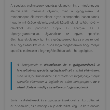
A speciális élelmiszerek egyrészt olyanok, mint a mindennapos
élelmiszerek, másrészt olyanok, mint a gyógyszerek. A
mindennapos élelmiszerekhez olyan szempontból hasonlítanak,
hogy jó minőségű élelmiszerekből készülnek, pl. tejből, növényi
olajokból és pontosan tudjuk az energia- és a
tápanyagtartalmukat. Ugyanakkor az egyes speciális
élelmiszerek olyanok is, mint a gyógyszerek, hisz az orvos rendeli
el a fogyasztásukat és az orvos fogja meghatározni, hogy melyik
speciális élelmiszer a legmegfelelőbb az adott betegségben.
A betegeknek a
dietetikusok és a gyógyszerészek is
javasolhatnak speciális, gyógyászati célra szánt élelmiszert
,
mert ők is jól ismerik azok összetételét és tudják, hogy melyik
speciális élelmiszer a legjobb az adott betegségben,
de a
végső döntést mindig a kezelőorvos fogja meghozni.
Emiatt a dietetikusok és a gyógyszerészek gyakran konzultálnak
az orvosokkal, és elmondják a javaslataikat. Végül a kezelőorvos