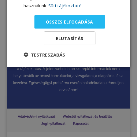
használunk.
Süti tájékoztató
ÖSSZES ELFOGADÁSA
Őszibarack leves
ELUTASÍTÁS
Molnár Andrea dietetikus receptje.
TESTRESZABÁS
A jelen weboldal általános információkat tartalmaz, amelyek célja
a tájékoztatás. A jelen weboldalon szereplő információk nem
helyettesítik az orvosi konzultációt, a vizsgálatot, a diagnózist és a
kezelést. Egészségügyi probléma esetén haladéktalanul forduljon
orvosához!
Adatvédelmi nyilatkozat
Websüti nyilatkozat és beállítás
Jogi nyilatkozat
Kapcsolat