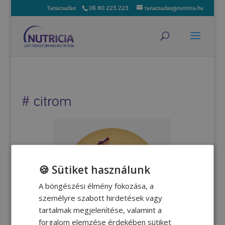
06 80 223 223
tanacsadas@nutricia.hu
# citrom
🍪 Sütiket használunk
A böngészési élmény fokozása, a
személyre szabott hirdetések vagy
tartalmak megjelenítése, valamint a
forgalom elemzése érdekében sütiket