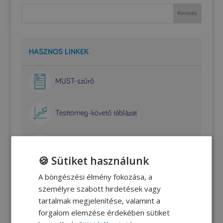
HASZNOS LINKEK
MUST-szűrő
Testtömeg-követő táblázat
Receptek
🍪 Sütiket használunk
A böngészési élmény fokozása, a
Dietetikus válaszol!
személyre szabott hirdetések vagy
tartalmak megjelenítése, valamint a
forgalom elemzése érdekében sütiket
RECEPTEK FEHÉRJEPÓTLÓ SPECIÁLIS