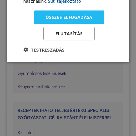
használunk.
Süti tájékoztató
ÉLELMISZERREL
ÖSSZES ELFOGADÁSA
Köretek
ELUTASÍTÁS
Zöldséges ételek
Húsos, tojásos ételek
TESTRESZABÁS
Sütemények, desszertek
Gyümölcsös kisétkezések
Kenyérre kenhető krémek
RECEPTEK IHATÓ TELJES ÉRTÉKŰ SPECIÁLIS
GYÓGYÁSZATI CÉLRA SZÁNT ÉLELMISZERREL
Kis italok