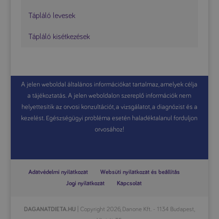
Tápláló levesek
Tápláló kisétkezések
A jelen weboldal általános információkat tartalmaz, amelyek célja
a tájékoztatás. A jelen weboldalon szereplő információk nem
helyettesítik az orvosi konzultációt, a vizsgálatot, a diagnózist és a
kezelést. Egészségügyi probléma esetén haladéktalanul forduljon
orvosához!
Adatvédelmi nyilatkozat
Websüti nyilatkozat és beállítás
Jogi nyilatkozat
Kapcsolat
DAGANATDIETA.HU
| Copyright 2026, Danone Kft. - 1134 Budapest,