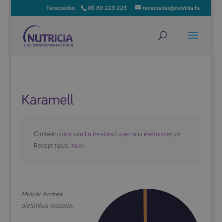
06 80 223 223
tanacsadas@nutricia.hu
Karamell
Címkék:
cukor
,
vanília ízesítésű speciális élelmiszer
,
víz
Recept típus:
Italok
Molnár Andrea
dietetikus receptje.