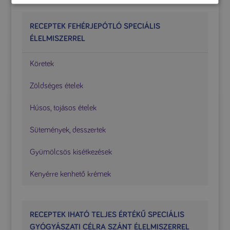
RECEPTEK FEHÉRJEPÓTLÓ SPECIÁLIS
ÉLELMISZERREL
Köretek
Zöldséges ételek
Húsos, tojásos ételek
Sütemények, desszertek
Gyümölcsös kisétkezések
Kenyérre kenhető krémek
RECEPTEK IHATÓ TELJES ÉRTÉKŰ SPECIÁLIS
GYÓGYÁSZATI CÉLRA SZÁNT ÉLELMISZERREL