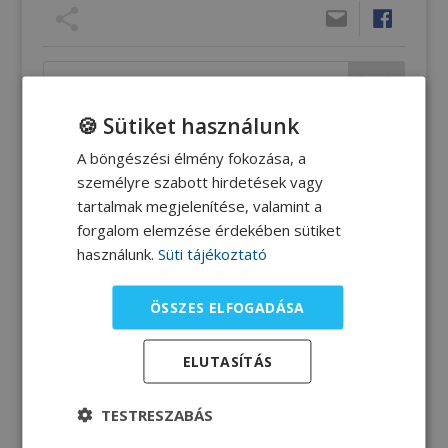
🍪 Sütiket használunk
A böngészési élmény fokozása, a
HASZNOS LINKEK
személyre szabott hirdetések vagy
tartalmak megjelenítése, valamint a
MUST-szűrő
forgalom elemzése érdekében sütiket
használunk.
Süti tájékoztató
Testtömeg-követő táblázat
ÖSSZES ELFOGADÁSA
Receptek
ELUTASÍTÁS
Dietetikus válaszol!
TESTRESZABÁS