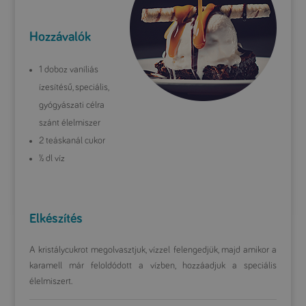
Hozzávalók
1 doboz vaníliás
ízesítésű, speciális,
gyógyászati célra
szánt élelmiszer
2 teáskanál cukor
½ dl víz
Elkészítés
A kristálycukrot megolvasztjuk, vízzel felengedjük, majd amikor a
karamell már feloldódott a vízben, hozzáadjuk a speciális
élelmiszert.