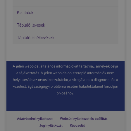
Kis italok
Tápláló levesek
Tápláló kisétkezések
A jelen weboldal általános információkat tartalmaz, amelyek célja
a tájékoztatás. A jelen weboldalon szereplő információk nem
helyettesítik az orvosi konzultációt, a vizsgálatot, a diagnózist és a
kezelést. Egészségügyi probléma esetén haladéktalanul forduljon
orvosához!
Adatvédelmi nyilatkozat
Websüti nyilatkozat és beállítás
Jogi nyilatkozat
Kapcsolat