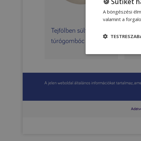
🍪 Sütiket 
A böngészési élm
valamint a forga
Tejfölben sült
Túr
TESTRESZAB
túrógombóc
chi
A jelen weboldal általános információkat tartalmaz, amel
Adatvé