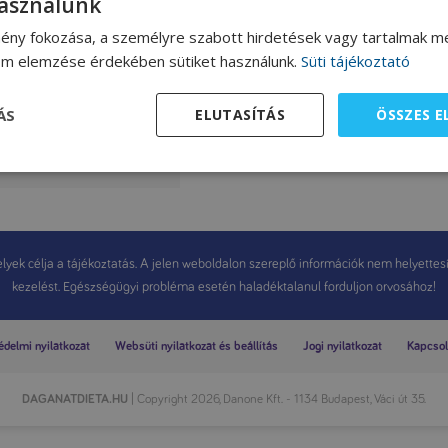
használunk
ény fokozása, a személyre szabott hirdetések vagy tartalmak me
lom elemzése érdekében sütiket használunk.
Süti tájékoztató
ós puliszka bacon
Csőben sült karfiol
ÁS
ELUTASÍTÁS
ÖSSZES 
psszel
yek célja a tájékoztatás. A jelen weboldalon szereplő információk nem helyettesítik
kezelést. Egészségügyi probléma esetén haladéktalanul forduljon orvosához!
delmi nyilatkozat
Websüti nyilatkozat és beállítás
Jogi nyilatkozat
Kapcsol
DAGANATDIETA.HU
| Copyright 2026, Danone Kft. - 1134 Budapest, Váci út 35.