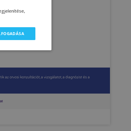
gjelenítése,
ELFOGADÁSA
 az orvosi konzultációt, a vizsgálatot, a diagnózist és a
at