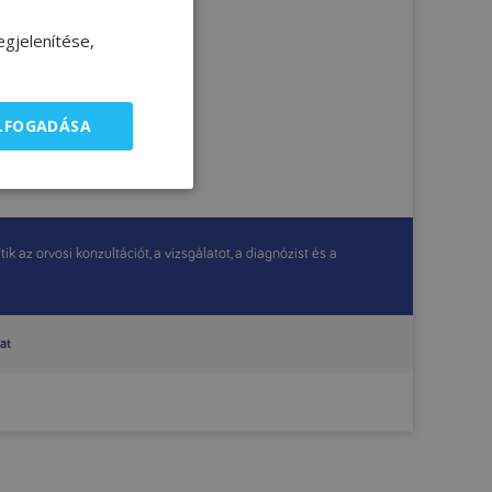
gjelenítése,
ELFOGADÁSA
 az orvosi konzultációt, a vizsgálatot, a diagnózist és a
at