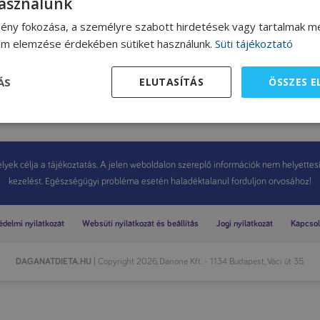
használunk
ény fokozása, a személyre szabott hirdetések vagy tartalmak me
lom elemzése érdekében sütiket használunk.
Süti tájékoztató
ÁS
ELUTASÍTÁS
ÖSSZES 
yek célja a tájékoztatás. A jelen weboldalon szereplő információk nem helyettesítik
kezelést. Egészségügyi probléma esetén haladéktalanul forduljon orvosához!
delmi nyilatkozat
Websüti nyilatkozat és beállítás
Jogi nyilatkozat
Kapcsol
DAGANATDIETA.HU
| Copyright 2026, Danone Kft. - 1134 Budapest, Váci út 35.