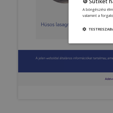
🍪 Sütiket 
A böngészési élm
valamint a forga
Húsos lasagne
TESTRESZAB
A jelen weboldal általános információkat tartalmaz, amel
Adatvé