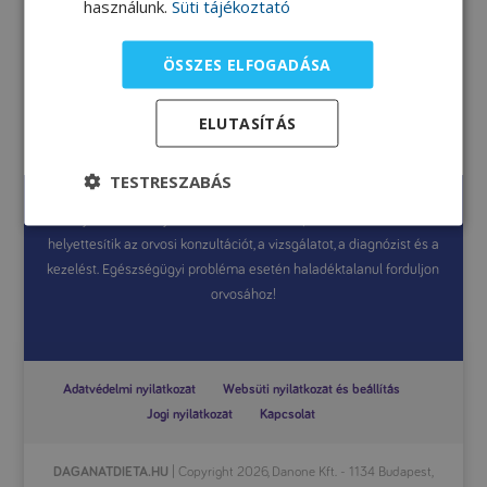
használunk.
Süti tájékoztató
ÖSSZES ELFOGADÁSA
Túrós kakaós csiga
ELUTASÍTÁS
TESTRESZABÁS
A jelen weboldal általános információkat tartalmaz, amelyek célja
a tájékoztatás. A jelen weboldalon szereplő információk nem
helyettesítik az orvosi konzultációt, a vizsgálatot, a diagnózist és a
kezelést. Egészségügyi probléma esetén haladéktalanul forduljon
orvosához!
Adatvédelmi nyilatkozat
Websüti nyilatkozat és beállítás
Jogi nyilatkozat
Kapcsolat
DAGANATDIETA.HU
| Copyright 2026, Danone Kft. - 1134 Budapest,