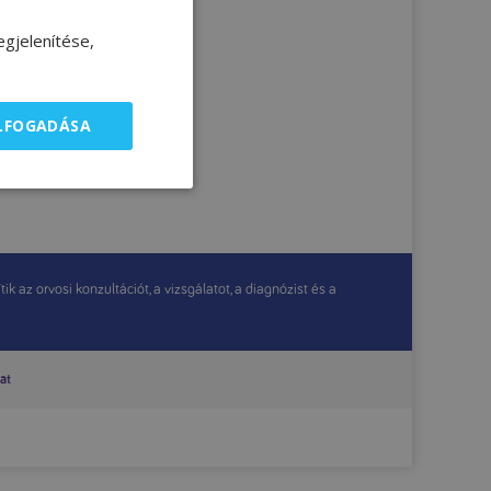
gjelenítése,
ELFOGADÁSA
 az orvosi konzultációt, a vizsgálatot, a diagnózist és a
at