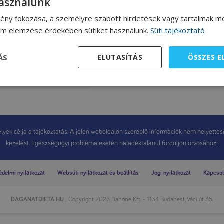
használunk
ény fokozása, a személyre szabott hirdetések vagy tartalmak me
lom elemzése érdekében sütiket használunk.
Süti tájékoztató
begríz
ÁS
ELUTASÍTÁS
ÖSSZES 
r Andrea dietetikus receptje.
yek célja a tájékoztatás. A jelen weboldalon szereplő információk nem helyettesítik
kezelést. Egészségügyi probléma esetén haladéktalanul forduljon orvosához!
delmi nyilatkozat
Websüti nyilatkozat és beállítás
Jogi nyilatkozat
Kapcsol
DAGANATDIETA.HU
| Copyright 2026, Danone Kft. - 1134 Budapest, Váci út 35.