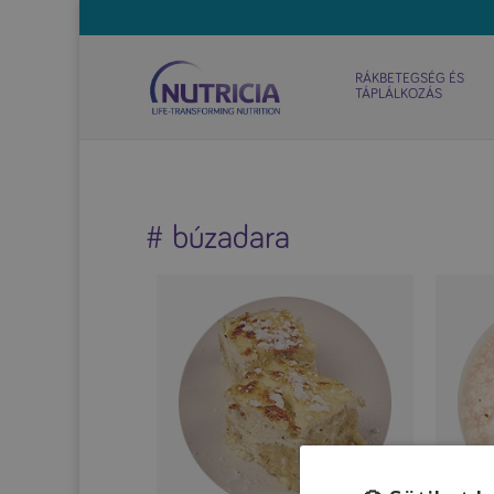
RÁKBETEGSÉG ÉS
TÁPLÁLKOZÁS
# búzadara