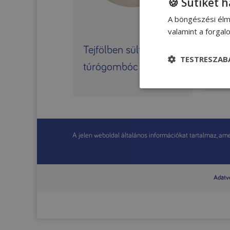
🍪 Sütiket 
A böngészési élm
valamint a forga
Tejfölben sült
Tej
TESTRESZAB
túrógombóc
Molná
A jelen weboldal általános információkat tartalmaz, amel
Adatvé