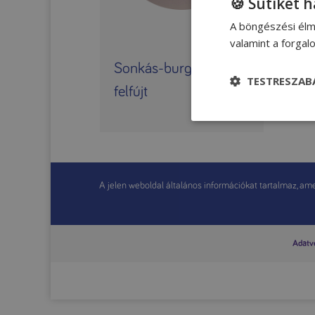
🍪 Sütiket 
A böngészési élm
valamint a forga
Sonkás-burgonyás
Bur
TESTRESZAB
felfújt
A jelen weboldal általános információkat tartalmaz, amel
Adatvé