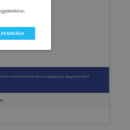
gjelenítése,
ELFOGADÁSA
 az orvosi konzultációt, a vizsgálatot, a diagnózist és a
at