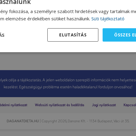
használunk
ény fokozása, a személyre szabott hirdetések vagy tartalmak me
lom elemzése érdekében sütiket használunk.
Süti tájékoztató
gonyapüré
ÁS
ELUTASÍTÁS
ÖSSZES 
yek célja a tájékoztatás. A jelen weboldalon szereplő információk nem helyettesítik
kezelést. Egészségügyi probléma esetén haladéktalanul forduljon orvosához!
delmi nyilatkozat
Websüti nyilatkozat és beállítás
Jogi nyilatkozat
Kapcsol
DAGANATDIETA.HU
| Copyright 2026, Danone Kft. - 1134 Budapest, Váci út 35.