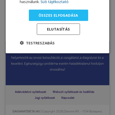
használunk.
Süti tájékoztató
ÖSSZES ELFOGADÁSA
Csirketorta
ELUTASÍTÁS
TESTRESZABÁS
A jelen weboldal általános információkat tartalmaz, amelyek célja
a tájékoztatás. A jelen weboldalon szereplő információk nem
helyettesítik az orvosi konzultációt, a vizsgálatot, a diagnózist és a
kezelést. Egészségügyi probléma esetén haladéktalanul forduljon
orvosához!
Adatvédelmi nyilatkozat
Websüti nyilatkozat és beállítás
Jogi nyilatkozat
Kapcsolat
DAGANATDIETA.HU
| Copyright 2026, Danone Kft. - 1134 Budapest,